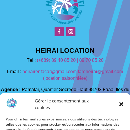
HEIRAI LOCATION
Tél :
(+689) 89 40 85 20 |
89 70 85 20
Email :
heirairentacar@gmail.com
fareheirai@gmail.com
(location saisonnière)
Agence :
Pamatai, Quartier Socredo Haut 98702 Faaa, Îles du
Vent, Polynésie française
Gérer le consentement aux
cookies
RÉSERVER UN VÉHICULE
Pour offrir les meilleures expériences, nous utilisons des technologies
telles que les cookies pour stocker et/ou accéder aux informations des
appareils. Le fait de consentir à ces technologies nous permettra de